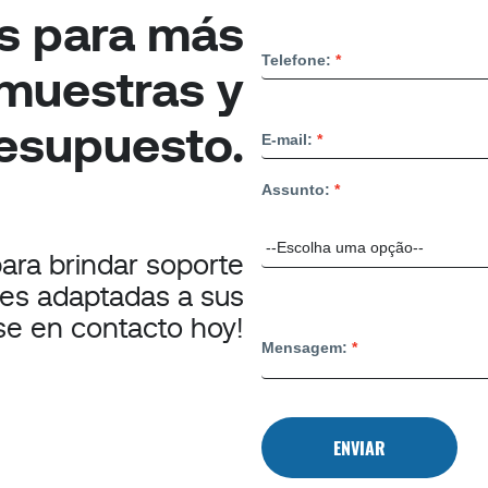
s para más
Telefone:
 muestras y
esupuesto.
E-mail:
Assunto:
para brindar soporte
nes adaptadas a sus
se en contacto hoy!
Mensagem:
ENVIAR