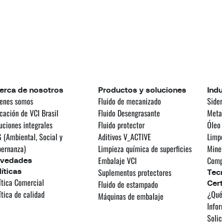
erca de nosotros
Productos y soluciones
Indu
enes somos
Fluido de mecanizado
Sider
cación de VCI Brasil
Fluido Desengrasante
Meta
uciones integrales
Fluido protector
Óleo
 (Ambiental, Social y
Aditivos V_ACTIVE
Limp
ernanza)
Limpieza química de superficies
Mine
Embalaje VCI
Comp
vedades
líticas
Suplementos protectores
Tec
ítica Comercial
Fluido de estampado
Cert
ítica de calidad
¿Qué
Máquinas de embalaje
Infor
Solic