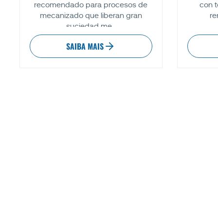
recomendado para procesos de
con t
mecanizado que liberan gran
re
suciedad me...
SAIBA MAIS