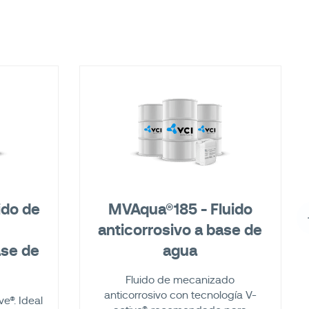
ido de
MVAqua®185 - Fluido
o
anticorrosivo a base de
ase de
agua
Fluido de mecanizado
anticorrosivo con tecnología V-
ve®. Ideal