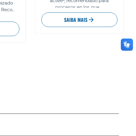
active®, recomendado para
nizado
procesos en los que ...
 Reco...
SAIBA MAIS