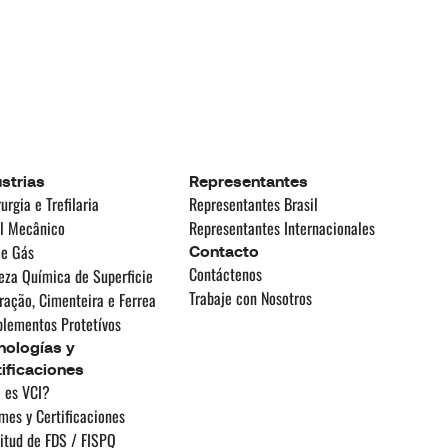
strias
Representantes
urgia e Trefilaria
Representantes Brasil
l Mecânico
Representantes Internacionales
 e Gás
Contacto
Contáctenos
eza Química de Superficie
Trabaje con Nosotros
ração, Cimenteira e Ferrea
lementos Protetívos
nologías y
ificaciones
 es VCI?
mes y Certificaciones
itud de FDS / FISPQ