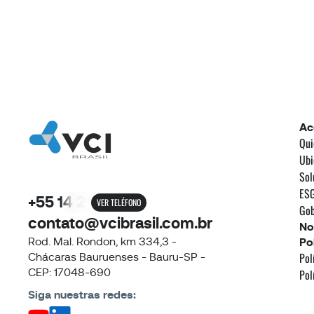
Ac
Qui
Ubi
Sol
ESG
+55 14 21
VER TELÉFONO
Gob
contato@vcibrasil.com.br
No
Rod. Mal. Rondon, km 334,3 -
Po
Pol
Chácaras Bauruenses - Bauru-SP -
CEP: 17048-690
Pol
Siga nuestras redes: