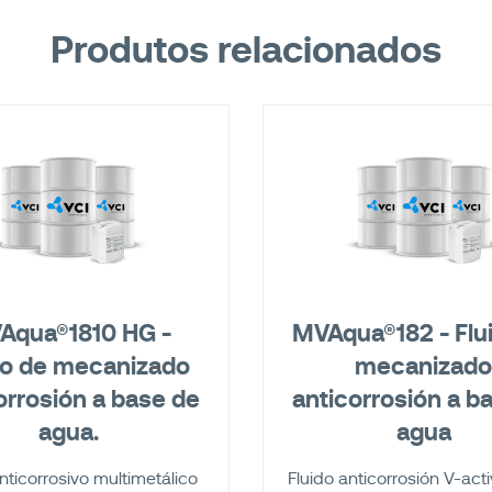
Produtos relacionados
Aqua®1810 HG -
MVAqua®182 - Flu
do de mecanizado
mecanizad
orrosión a base de
anticorrosión a b
agua.
agua
nticorrosivo multimetálico
Fluido anticorrosión V-acti