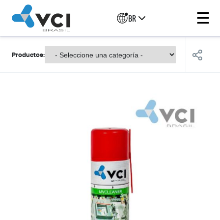
☰
BR
Productos: