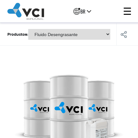
☰
BR
Productos: