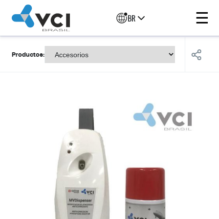
☰
BR
Productos: