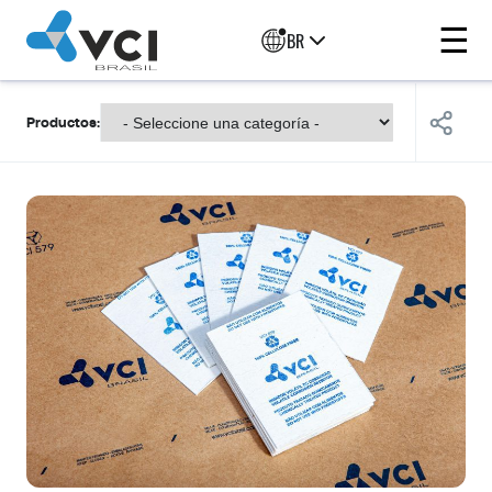
☰
BR
Productos: